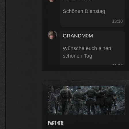
Schönen Dienstag
13:30
GRANDM0M
Wünsche euch einen
schönen Tag
11:34
FZ-Rebell
moin
16:23
FZ-Rebell
PARTNER