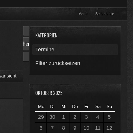
Menü
Seitenleiste
KATEGORIEN
Heute
Termine
Filter zurücksetzen
sansicht
OKTOBER 2025
Mo
Di
Mi
Do
Fr
Sa
So
29
30
1
2
3
4
5
6
7
8
9
10
11
12