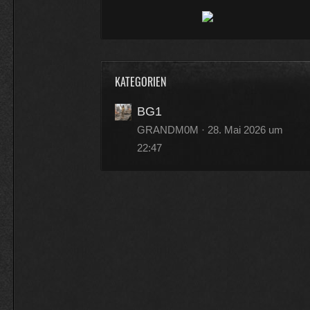
moin
16:33
FZ-Rebell
KATEGORIEN
hallo
BG1
11:47
GRANDM0M
28. Mai 2026 um
22:47
19warpig89
servus
09:49
FZ-Rebell
moin
17:49