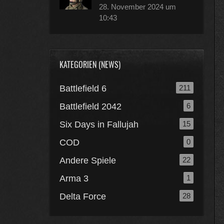
28. November 2024 um
10:43
KATEGORIEN (NEWS)
Battlefield 6
211
Battlefield 2042
6
Six Days in Fallujah
15
COD
0
Andere Spiele
22
Arma 3
1
Delta Force
28