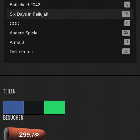
Battlefield 2042
6
Six Days in Fallujah
15
COD
0
Andere Spiele
22
Arma 3
1
Delta Force
28
TEILEN
BESUCHER
299.788