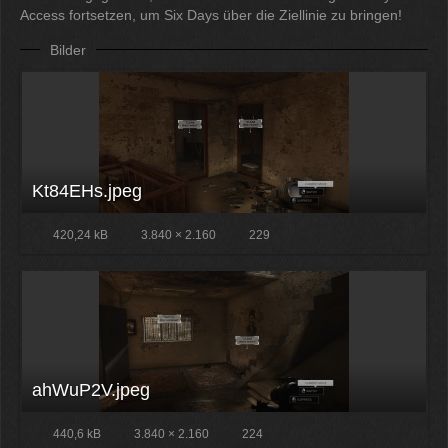
Access fortsetzen, um Six Days über die Ziellinie zu bringen!
Bilder
Kt84EHs.jpeg
420,24 kB
3.840 × 2.160
229
ahWuP2V.jpeg
440,6 kB
3.840 × 2.160
224