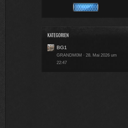
moin
16:33
FZ-Rebell
KATEGORIEN
hallo
BG1
11:47
GRANDM0M
28. Mai 2026 um
19warpig89
22:47
servus
09:49
FZ-Rebell
moin
17:49