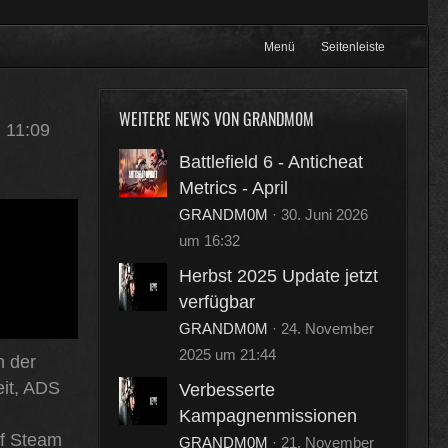
Menü
Seitenleiste
WEITERE NEWS VON
GRANDM0M
 11:09
Battlefield 6 - Anticheat
Metrics - April
GRANDM0M
30. Juni 2026
um 16:32
Herbst 2025 Update jetzt
verfügbar
GRANDM0M
24. November
2025 um 21:44
n der
it, ADS
Verbesserte
Kampagnenmissionen
auf Steam
GRANDM0M
21. November