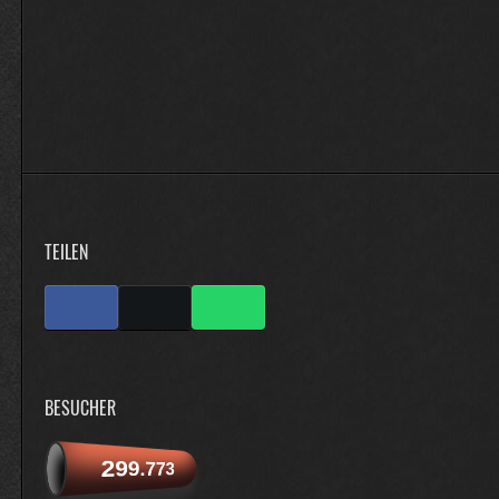
FZ-Rebell
nabend
18:38
TEILEN
BESUCHER
299.773