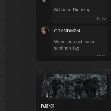
Schönen Dienstag
13:30
GRANDM0M
Wünsche euch einen
schönen Tag
11:34
FZ-Rebell
moin
16:23
FZ-Rebell
PARTNER