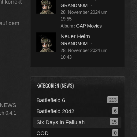
t korrekt
GRANDM0M
28. November 2024 um
19:55
 auf dem
Album
GAP Movies
Neuer Helm
GRANDM0M
28. November 2024 um
10:43
KATEGORIEN (NEWS)
Battlefield 6
213
 NEWS
Battlefield 2042
6
ch 0.4.1
Six Days in Fallujah
15
COD
0