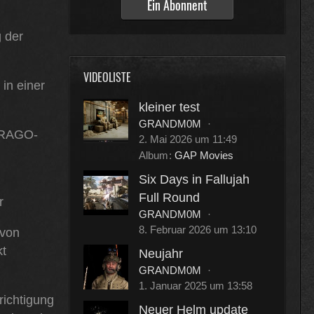
Ein Abonnent
 der
VIDEOLISTE
in einer
kleiner test
GRANDM0M
 FRAGO-
2. Mai 2026 um 11:49
Album
GAP Movies
Six Days in Fallujah
Full Round
r
GRANDM0M
8. Februar 2026 um 13:10
 von
kt
Neujahr
GRANDM0M
1. Januar 2025 um 13:58
ichtigung
Neuer Helm update