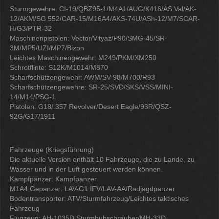
Sturmgewehre: CI-19/QBZ95-1/M4A1/AUG/K416/AS Val/AK-
12/AKM/SG 552/CAR-15/M16A4/AKS-74U/ASh-12/M7/SCAR-
H/G3/PTR-32
Maschinenpistolen: Vector/Vityaz/P90/SMG-45/SR-
3M/MP5/UZI/MP7/Bizon
Leichtes Maschinengewehr: M249/PKM/XM250
Schrotflinte: S12K/M1014/M870
Scharfschützengewehr: AWM/SV-98/M700/R93
Scharfschützengewehre: SR-25/SVD/SKS/VSS/MINI-
14/M14/PSG-1
Pistolen: G18/.357 Revolver/Desert Eagle/93R/QSZ-
92G/G17/1911
Fahrzeuge (Kriegsführung)
Die aktuelle Version enthält 10 Fahrzeuge, die zu Lande, zu
Wasser und in der Luft gesteuert werden können.
Kampfpanzer: Kampfpanzer
M1A4 Gepanzer: LAV-G1 IFV/LAV-AA/Radjagdpanzer
Bodentransporter: ATV/Sturmfahrzeug/Leichtes taktisches
Fahrzeug
Flugzeug: AH-1035D Sturmhubschrauber/MH-33D