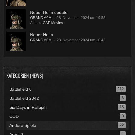
Neuer Helm update
GRANDM0M
28. November 2024 um 19:55
Album
GAP Movies
Neuer Helm
GRANDM0M
28. November 2024 um 10:43
KATEGORIEN (NEWS)
Battlefield 6
212
Battlefield 2042
6
Six Days in Fallujah
15
COD
0
Andere Spiele
22
Arma 3
1