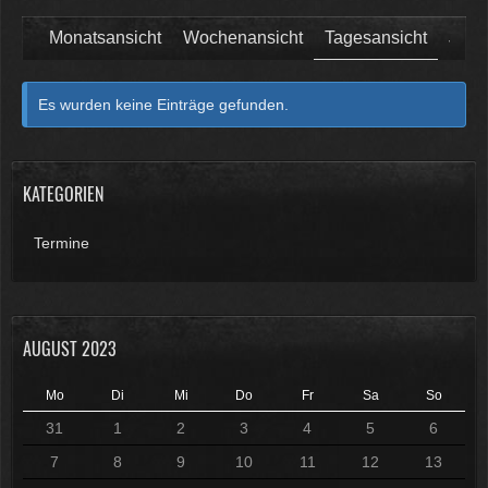
Monatsansicht
Wochenansicht
Tagesansicht
Jahr
Es wurden keine Einträge gefunden.
KATEGORIEN
Termine
AUGUST 2023
Mo
Di
Mi
Do
Fr
Sa
So
31
1
2
3
4
5
6
7
8
9
10
11
12
13