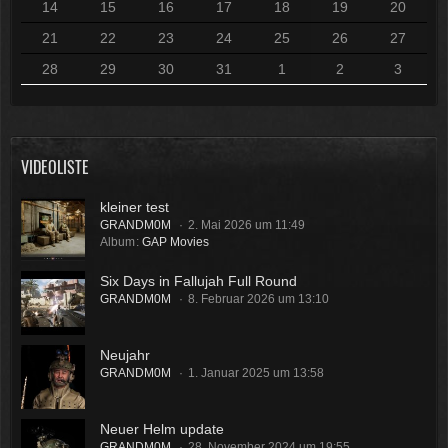
14
15
16
17
18
19
20
21
22
23
24
25
26
27
28
29
30
31
1
2
3
VIDEOLISTE
kleiner test
GRANDM0M
2. Mai 2026 um 11:49
Album
GAP Movies
Six Days in Fallujah Full Round
GRANDM0M
8. Februar 2026 um 13:10
Neujahr
GRANDM0M
1. Januar 2025 um 13:58
Neuer Helm update
GRANDM0M
28. November 2024 um 19:55