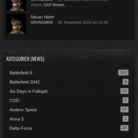
Album
GAP Movies
Neuer Helm
GRANDM0M
28. November 2024 um 10:43
KATEGORIEN (NEWS)
Battlefield 6
213
Battlefield 2042
6
Six Days in Fallujah
15
COD
0
Andere Spiele
22
Arma 3
1
Delta Force
28