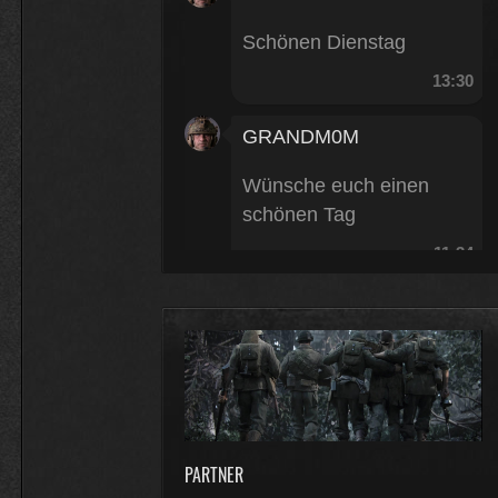
Schönen Dienstag
13:30
GRANDM0M
Wünsche euch einen
schönen Tag
11:34
FZ-Rebell
moin
16:23
FZ-Rebell
PARTNER