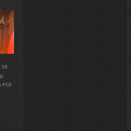
 18
ep
n POI