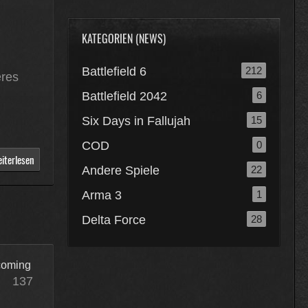
KATEGORIEN (NEWS)
Battlefield 6
212
eres
Battlefield 2042
6
Six Days in Fallujah
15
COD
0
iterlesen
Andere Spiele
22
Arma 3
1
Delta Force
28
ncoming
137