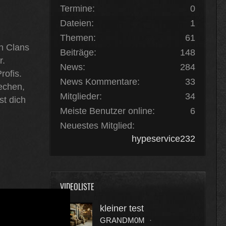
Termine
0
Dateien
1
Themen
61
n Clans
Beiträge
148
r.
News
284
rofis.
News Kommentare
33
echen,
Mitglieder
34
st dich
Meiste Benutzer online
6
Neuestes Mitglied
hypeservice232
VIDEOLISTE
kleiner test
GRANDM0M