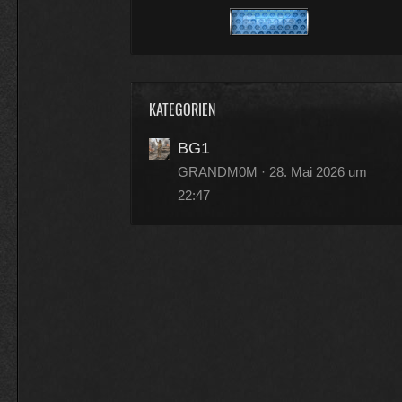
moin
16:33
FZ-Rebell
KATEGORIEN
hallo
BG1
11:47
GRANDM0M
28. Mai 2026 um
19warpig89
22:47
servus
09:49
FZ-Rebell
moin
17:49