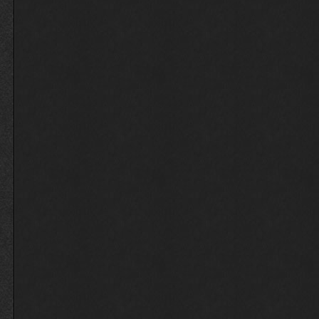
FZ-Rebell
nabend
18:38