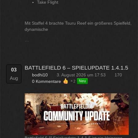
Take Flight
Mit Staffel 4 brachte Tsuru Reef ein größeres Spielfeld,
dynamische
…
BATTLEFIELD 6 – SPIELUPDATE 1.4.1.5
03
bodhi10
3. August 2026 um 17:53
170
Aug
0 Kommentare
2
Neu
Battlefield 6
**
Spielupdate 1.4.1.5 ist ein kleineres