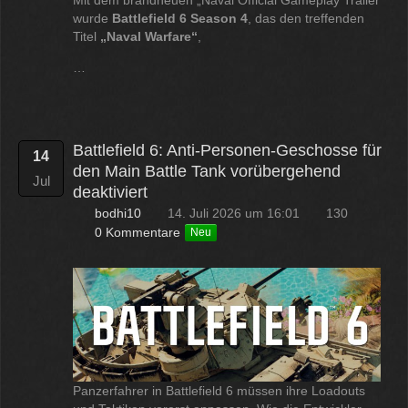
Mit dem brandneuen „Naval Official Gameplay Trailer“
wurde
Battlefield 6 Season 4
, das den treffenden
Titel
„Naval Warfare“
,
…
Battlefield 6: Anti-Personen-Geschosse für
14
den Main Battle Tank vorübergehend
Jul
deaktiviert
bodhi10
14. Juli 2026 um 16:01
130
0 Kommentare
Neu
Panzerfahrer in Battlefield 6 müssen ihre Loadouts